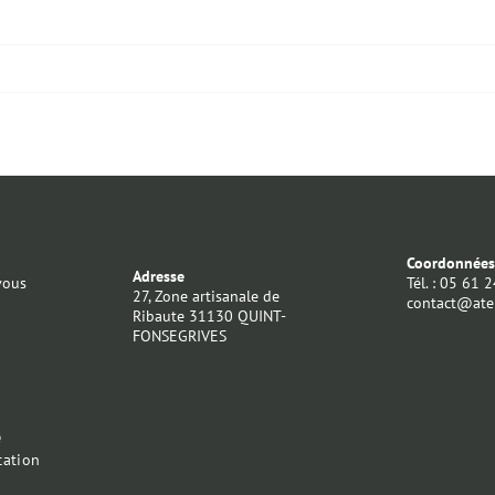
Coordonnée
Adresse
vous
Tél. : 05 61 
27, Zone artisanale de
contact@atel
Ribaute 31130 QUINT-
FONSEGRIVES
e
ation