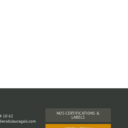
s
NOS CERTIFICATIONS &
24 10 62
LABELS
iersdulauragais.com