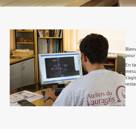
Bien
pour
En ta
mesu
s’agi
resta