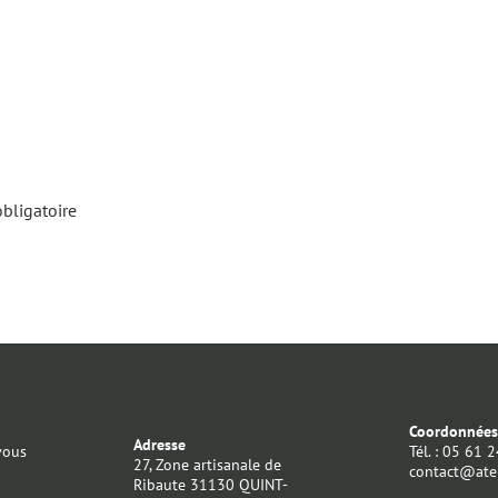
obligatoire
Coordonnée
Adresse
vous
Tél. : 05 61 
27, Zone artisanale de
contact@atel
Ribaute 31130 QUINT-