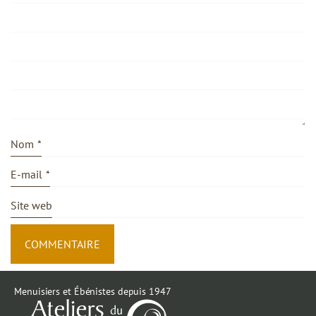
Nom
*
E-mail
*
Site web
Menuisiers et Ébénistes depuis 1947