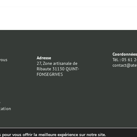
Coordonnée
Adresse
vous
Tél. : 05 61 
27, Zone artisanale de
contact@atel
Ribaute 31130 QUINT-
FONSEGRIVES
e
ation
pour vous offrir la meilleure expérience sur notre site.