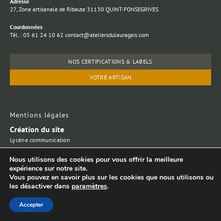
Adresse
27, Zone artisanale de Ribaute 31130 QUINT-FONSEGRIVES
Coordonnées
Tél. : 05 61 24 10 62 contact@ateliersdulauragais.com
NOS CERTIFICATIONS & LABELS
VOTRE ARTISAN
Mentions légales
Création du site
Lycène communication
Laurent Jargot
Nous utilisons des cookies pour vous offrir la meilleure
expérience sur notre site.
Vous pouvez en savoir plus sur les cookies que nous utilisons ou
© Copyright 2025. All Rights Reserved. SARL au capital de 8000 €
les désactiver dans
paramètres
.
– SIRET : 48535509300017 – APE : 3109 BA
Accepter