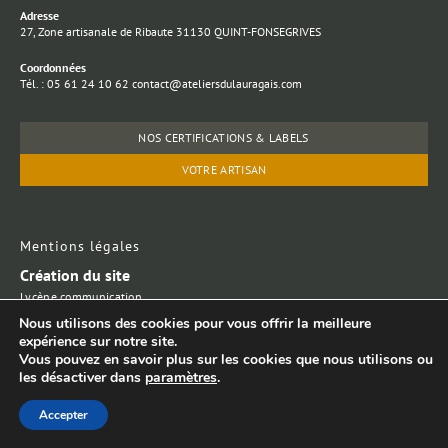
Adresse
27, Zone artisanale de Ribaute 31130 QUINT-FONSEGRIVES
Coordonnées
Tél. : 05 61 24 10 62 contact@ateliersdulauragais.com
NOS CERTIFICATIONS & LABELS
VOTRE ARTISAN
Mentions légales
Création du site
Lycène communication
Laurent Jargot
Nous utilisons des cookies pour vous offrir la meilleure
expérience sur notre site.
Vous pouvez en savoir plus sur les cookies que nous utilisons ou
© Copyright 2025. All Rights Reserved. SARL au capital de 8000 €
les désactiver dans
paramètres
.
– SIRET : 48535509300017 – APE : 3109 BA
Accepter