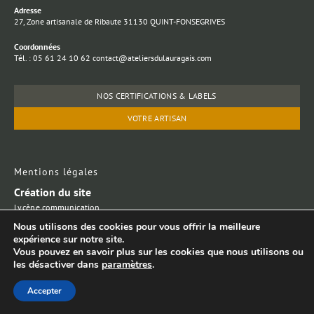
Adresse
27, Zone artisanale de Ribaute 31130 QUINT-FONSEGRIVES
Coordonnées
Tél. : 05 61 24 10 62 contact@ateliersdulauragais.com
NOS CERTIFICATIONS & LABELS
VOTRE ARTISAN
Mentions légales
Création du site
Lycène communication
Laurent Jargot
Nous utilisons des cookies pour vous offrir la meilleure
expérience sur notre site.
Vous pouvez en savoir plus sur les cookies que nous utilisons ou
© Copyright 2025. All Rights Reserved. SARL au capital de 8000 €
les désactiver dans
paramètres
.
– SIRET : 48535509300017 – APE : 3109 BA
Accepter