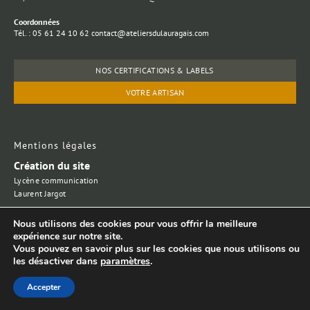
Coordonnées
Tél. : 05 61 24 10 62 contact@ateliersdulauragais.com
NOS CERTIFICATIONS & LABELS
VOTRE ARTISAN
Mentions légales
Création du site
Lycène communication
Laurent Jargot
Nous utilisons des cookies pour vous offrir la meilleure
© Copyright 2025. All Rights Reserved. SARL au capital de 8000 €
expérience sur notre site.
– SIRET : 48535509300017 – APE : 3109 BA
Vous pouvez en savoir plus sur les cookies que nous utilisons ou
les désactiver dans
paramètres
.
Accepter